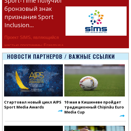
Sport-Time получил
бронзовый знак
признания Sport
Inclusion…
Проект SIMS, являющийся
частью программы Erasmus+
Европейско
НОВОСТИ ПАРТНЕРОВ / ВАЖНЫЕ ССЫЛКИ
Стартовал новый цикл AIPS
10 мая в Кишиневе пройдет
Sport Media Awards
традиционный Chișinău Euro
Media Cup