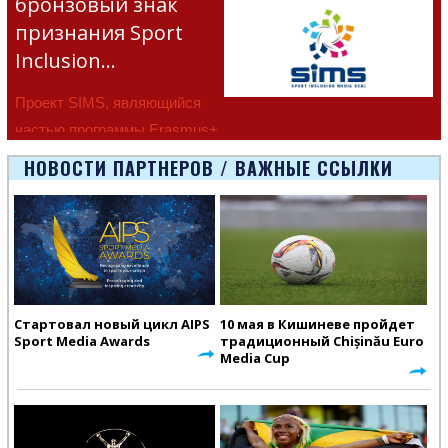
бронзовый знак
признания Sport
Inclusion…
Проект SIMS, являющийся
частью программы Erasmus+
Европейско
НОВОСТИ ПАРТНЕРОВ / ВАЖНЫЕ ССЫЛКИ
Стартовал новый цикл AIPS
10 мая в Кишиневе пройдет
Sport Media Awards
традиционный Chișinău Euro
Media Cup