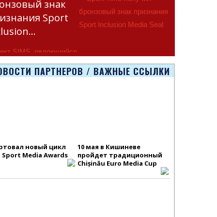
онзовый знак
изнания Sport
clusion…
ект SIMS, являющийся
тью программы
ОВОСТИ ПАРТНЕРОВ / ВАЖНЫЕ ССЫЛКИ
smus+ Европейско
ртовал новый цикл
10 мая в Кишиневе
S Sport Media Awards
пройдет традиционный
Chișinău Euro Media Cup