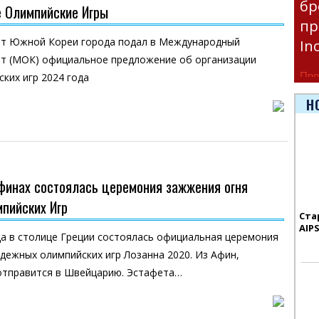
бр
 Олимпийские Игры
пр
т Южной Кореи города подал в Международный
In
т (МОК) официальное предложение об организации
Про
ких игр 2024 года
час
Н
Era
Афинах состоялась церемония зажжения огня
пийских Игр
Ста
AIP
да в столице Греции состоялась официальная церемония
ежных олимпийских игр Лозанна 2020. Из Афин,
отправится в Швейцарию. Эстафета…