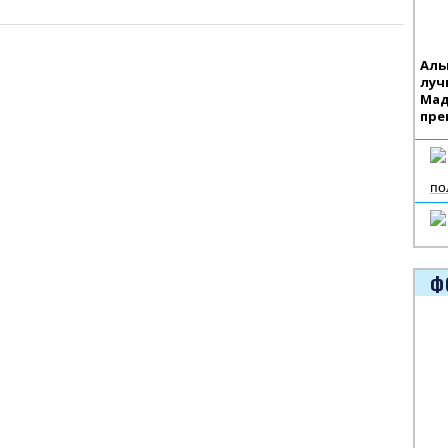
Аль
луч
Мад
пре
по
Ф