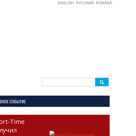
ENGLISH
РУССКИЙ
ROMÂNĂ
Search
for:
ВНОЕ СОБЫТИЕ
ort-Time
лучил