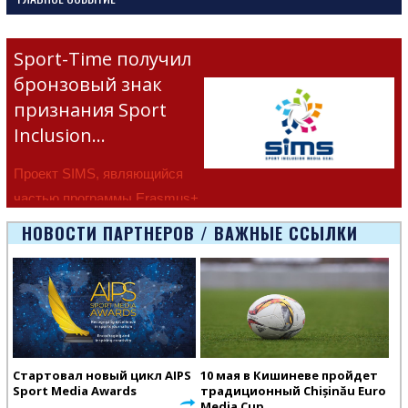
Sport-Time получил
бронзовый знак
признания Sport
Inclusion…
Проект SIMS, являющийся
частью программы Erasmus+
Европейско
НОВОСТИ ПАРТНЕРОВ / ВАЖНЫЕ ССЫЛКИ
Стартовал новый цикл AIPS
10 мая в Кишиневе пройдет
Sport Media Awards
традиционный Chișinău Euro
Media Cup