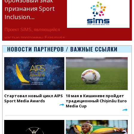
бронзовый знак
признания Sport
Inclusion…
Проект SIMS, являющийся
частью программы Erasmus+
Европейско
НОВОСТИ ПАРТНЕРОВ / ВАЖНЫЕ ССЫЛКИ
Стартовал новый цикл AIPS
10 мая в Кишиневе пройдет
Sport Media Awards
традиционный Chișinău Euro
Media Cup