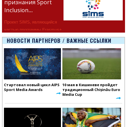
признания Sport
Inclusion…
Проект SIMS, являющийся
частью программы Erasmus+
Европейско
НОВОСТИ ПАРТНЕРОВ / ВАЖНЫЕ ССЫЛКИ
Стартовал новый цикл AIPS
10 мая в Кишиневе пройдет
Sport Media Awards
традиционный Chișinău Euro
Media Cup