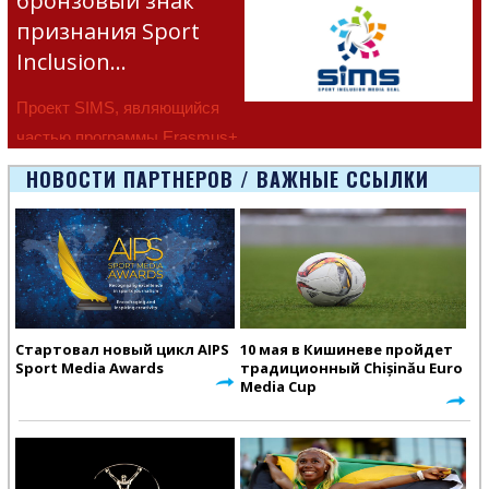
бронзовый знак
признания Sport
Inclusion…
Проект SIMS, являющийся
частью программы Erasmus+
Европейско
НОВОСТИ ПАРТНЕРОВ / ВАЖНЫЕ ССЫЛКИ
Стартовал новый цикл AIPS
10 мая в Кишиневе пройдет
Sport Media Awards
традиционный Chișinău Euro
Media Cup