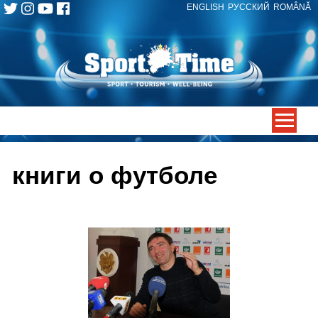
ENGLISH
РУССКИЙ
ROMÂNĂ
Skip
to
content
-->
книги о футболе