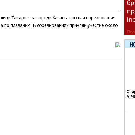
бр
пр
толице Татарстана городе Казань прошли соревнования
In
ра по плаванию. В соревнованиях приняли участие около
Про
час
Н
Era
Ста
AIP