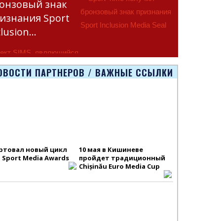
онзовый знак
изнания Sport
clusion…
ект SIMS, являющийся
тью программы
ОВОСТИ ПАРТНЕРОВ / ВАЖНЫЕ ССЫЛКИ
smus+ Европейско
ртовал новый цикл
10 мая в Кишиневе
S Sport Media Awards
пройдет традиционный
Chișinău Euro Media Cup