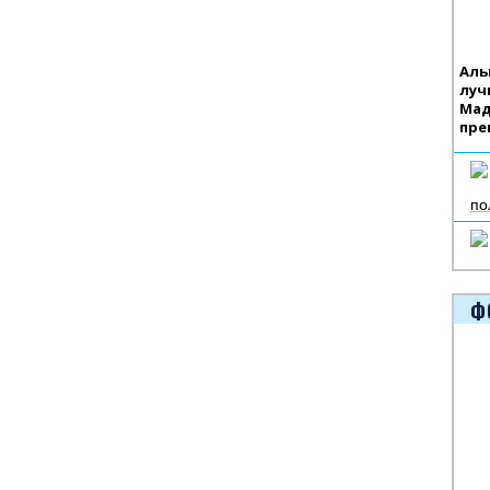
Аль
луч
Мад
пре
по
Ф