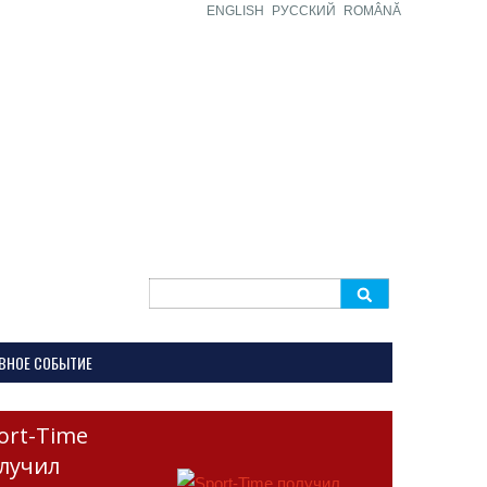
ENGLISH
РУССКИЙ
ROMÂNĂ
Search
for:
ВНОЕ СОБЫТИЕ
ort-Time
лучил