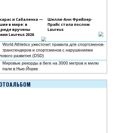
карас и Сабаленка —
Шелли-Анн Фрейзер-
шие в мире: в
Прайс стала послом
риде вручены
Laureus
мии Laureus 2026
World Athletics ужесточит правила для спортсменов-
трансгендеров и спортсменов с нарушениями
лового развития (DSD)
Мировые рекорды в беге на 3000 метров и милю
пали в Нью-Йорке
ОТОАЛЬБОМ