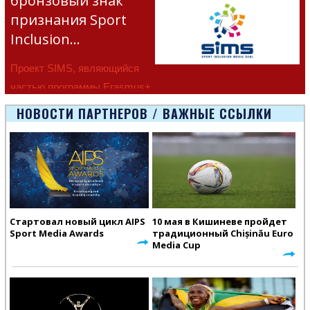
бронзовый знак
признания Sport
Inclusion…
Проект SIMS, являющийся
частью программы Erasmus+
Европейско
НОВОСТИ ПАРТНЕРОВ / ВАЖНЫЕ ССЫЛКИ
Стартовал новый цикл AIPS
10 мая в Кишиневе пройдет
Sport Media Awards
традиционный Chișinău Euro
Media Cup