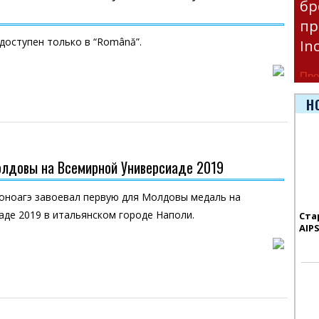
бр
пр
 доступен только в “Română”.
In
Про
час
Н
Era
лдовы на Всемирной Универсиаде 2019
оноагэ завоевал первую для Молдовы медаль на
де 2019 в итальянском городе Наполи.
Ста
AIP