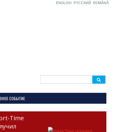
ENGLISH
РУССКИЙ
ROMÂNĂ
Search
for:
ВНОЕ СОБЫТИЕ
ort-Time
лучил