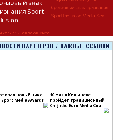
онзовый знак
изнания Sport
clusion…
ект SIMS, являющийся
тью программы
ОВОСТИ ПАРТНЕРОВ / ВАЖНЫЕ ССЫЛКИ
smus+ Европейско
ртовал новый цикл
10 мая в Кишиневе
S Sport Media Awards
пройдет традиционный
Chișinău Euro Media Cup