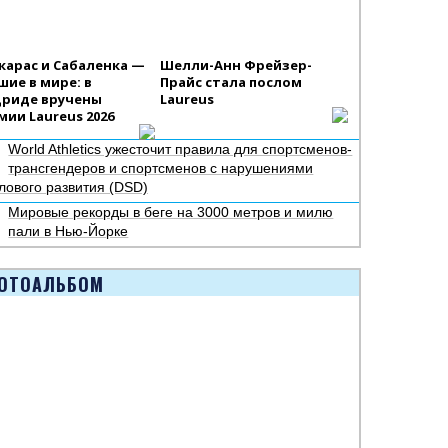
карас и Сабаленка —
Шелли-Анн Фрейзер-
шие в мире: в
Прайс стала послом
риде вручены
Laureus
мии Laureus 2026
World Athletics ужесточит правила для спортсменов-
трансгендеров и спортсменов с нарушениями
лового развития (DSD)
Мировые рекорды в беге на 3000 метров и милю
пали в Нью-Йорке
ОТОАЛЬБОМ