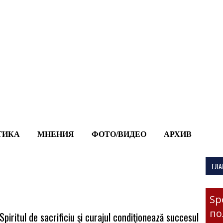
-->
ТИКА
МНЕНИЯ
ФОТО/ВИДЕО
АРХИВ
ГЛА
Sp
по
iritul de sacrificiu şi curajul condiţionează succesul