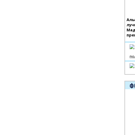
Аль
луч
Мад
пре
по
Ф