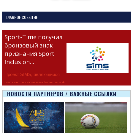
записей
ГЛАВНОЕ СОБЫТИЕ
Sport-Time получил
бронзовый знак
признания Sport
Inclusion…
Проект SIMS, являющийся
частью программы Erasmus+
Европейско
НОВОСТИ ПАРТНЕРОВ / ВАЖНЫЕ ССЫЛКИ