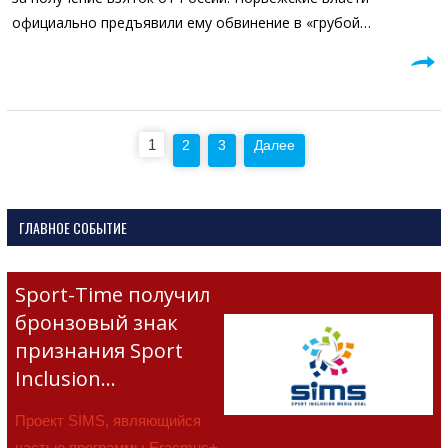
официально предъявили ему обвинение в «грубой…
Пагинация
1
2
3
Далее
записей
ГЛАВНОЕ СОБЫТИЕ
Sport-Time получил
бронзовый знак
признания Sport
Inclusion…
Проект SIMS, являющийся
частью программы Erasmus+