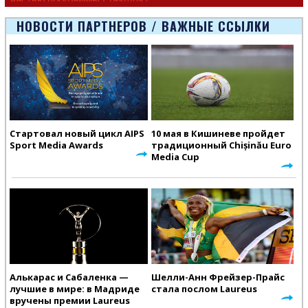
Европейско
НОВОСТИ ПАРТНЕРОВ / ВАЖНЫЕ ССЫЛКИ
Стартовал новый цикл AIPS
10 мая в Кишиневе пройдет
Sport Media Awards
традиционный Chișinău Euro
Media Cup
Алькарас и Сабаленка —
Шелли-Анн Фрейзер-Прайс
лучшие в мире: в Мадриде
стала послом Laureus
вручены премии Laureus