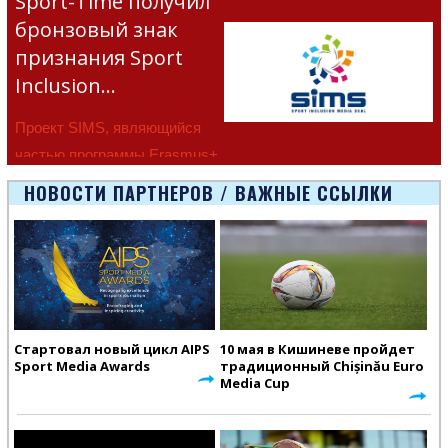
Sport-Time получил
бронзовый знак
признания Sport
Inclusion…
Проект SIMS, являющийся
частью программы Erasmus+
Европейско
НОВОСТИ ПАРТНЕРОВ / ВАЖНЫЕ ССЫЛКИ
Стартовал новый цикл AIPS
10 мая в Кишиневе пройдет
Sport Media Awards
традиционный Chișinău Euro
Media Cup