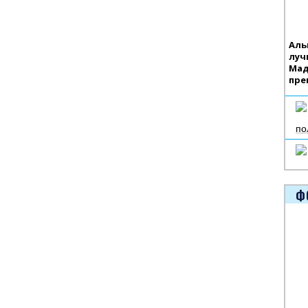
Аль
луч
Мад
пре
по
Ф