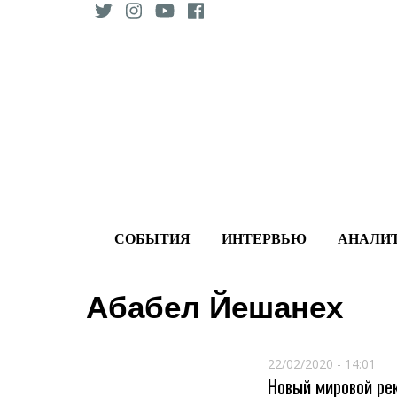
Skip
to
content
СОБЫТИЯ
ИНТЕРВЬЮ
АНАЛИ
Абабел Йешанех
22/02/2020 - 14:01
Новый мировой ре