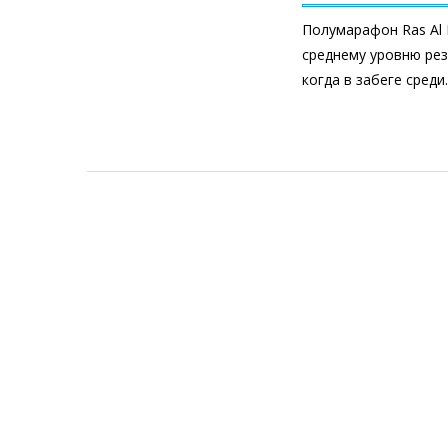
Полумарафон Ras Al 
среднему уровню ре
когда в забеге сред