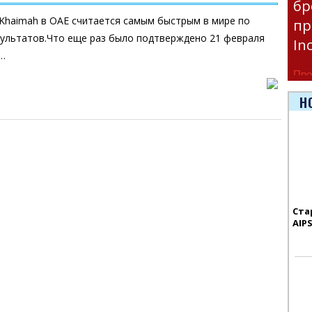
бр
Khaimah в ОАЕ считается самым быстрым в мире по
пр
зультатов.Что еще раз было подтверждено 21 февраля
In
и…
Про
час
Н
Era
Ста
AIP