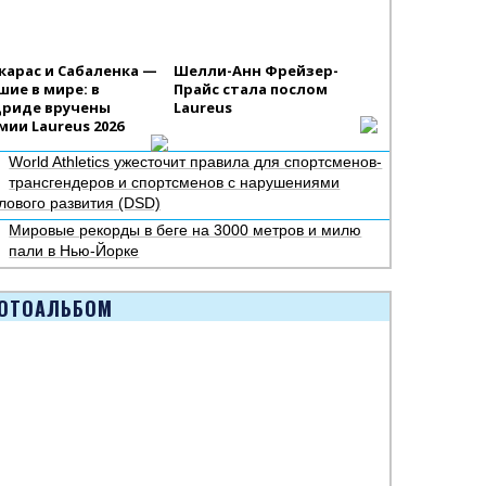
карас и Сабаленка —
Шелли-Анн Фрейзер-
шие в мире: в
Прайс стала послом
риде вручены
Laureus
мии Laureus 2026
World Athletics ужесточит правила для спортсменов-
трансгендеров и спортсменов с нарушениями
лового развития (DSD)
Мировые рекорды в беге на 3000 метров и милю
пали в Нью-Йорке
ОТОАЛЬБОМ