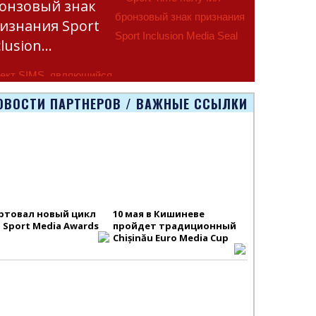
онзовый знак
изнания Sport
clusion…
ект SIMS, являющийся
тью программы
ОВОСТИ ПАРТНЕРОВ / ВАЖНЫЕ ССЫЛКИ
smus+ Европейско
ртовал новый цикл
10 мая в Кишиневе
S Sport Media Awards
пройдет традиционный
Chișinău Euro Media Cup