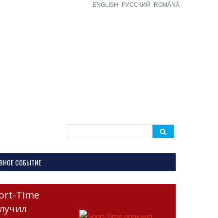
ENGLISH
РУССКИЙ
ROMÂNĂ
Search
for:
ВНОЕ СОБЫТИЕ
ort-Time
лучил