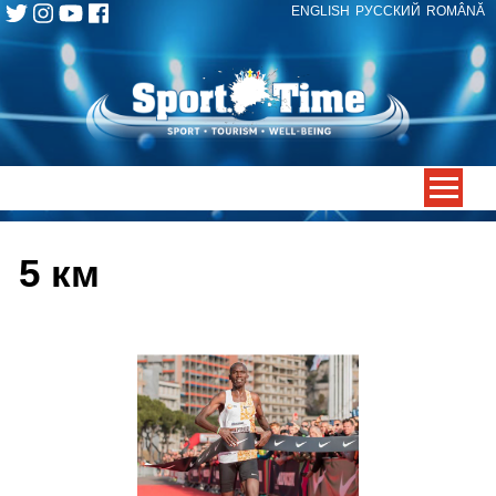
ENGLISH
РУССКИЙ
ROMÂNĂ
Skip
to
content
-->
5 км