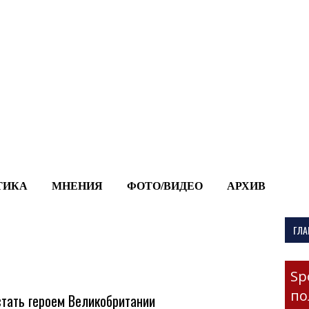
-->
ТИКА
МНЕНИЯ
ФОТО/ВИДЕО
АРХИВ
ГЛА
Sp
по
стать героем Великобритании