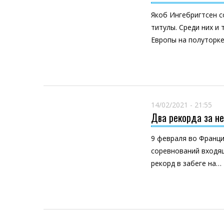
Якоб Ингебригтсен 
титулы. Среди них и
Европы на полуторк
14/02/2021 - 21:55
Два рекорда за н
9 февраля во Франци
соревнований входя
рекорд в забеге на…