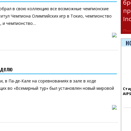
бр
собрал в свою коллекцию все возможные чемпионские
пр
 титул Чемпиона Олимпийских игр в Токио, чемпионство
In
е, и чемпионство…
Про
час
Н
Era
еделю
и, в Па-де-Кале на соревнованиях в зале в ходе
щих во «Всемирный тур» был установлен новый мировой
Ста
AIP