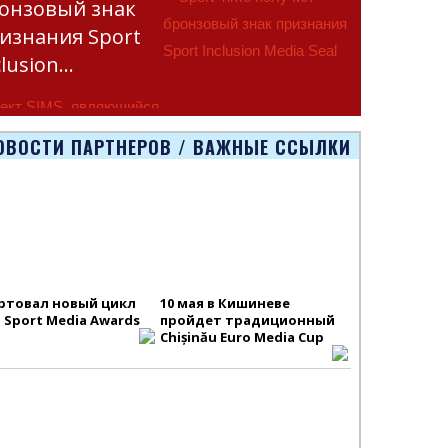
онзовый знак
изнания Sport
clusion…
ект SIMS, являющийся
тью программы
ОВОСТИ ПАРТНЕРОВ / ВАЖНЫЕ ССЫЛКИ
smus+ Европейско
ртовал новый цикл
10 мая в Кишиневе
S Sport Media Awards
пройдет традиционный
Chișinău Euro Media Cup