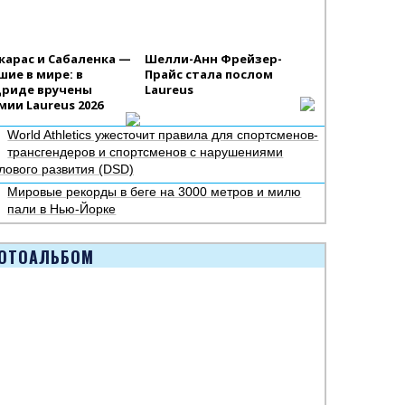
карас и Сабаленка —
Шелли-Анн Фрейзер-
шие в мире: в
Прайс стала послом
риде вручены
Laureus
мии Laureus 2026
World Athletics ужесточит правила для спортсменов-
трансгендеров и спортсменов с нарушениями
лового развития (DSD)
Мировые рекорды в беге на 3000 метров и милю
пали в Нью-Йорке
ОТОАЛЬБОМ