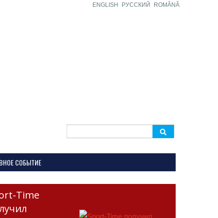
ENGLISH
РУССКИЙ
ROMÂNĂ
Search
for:
ВНОЕ СОБЫТИЕ
ort-Time
лучил