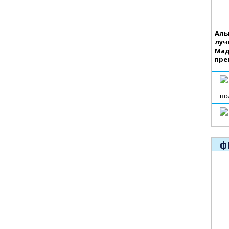
Аль
луч
Мад
пре
по
Ф