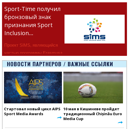
Sport-Time получил
бронзовый знак
признания Sport
Inclusion…
Проект SIMS, являющийся
частью программы Erasmus+
Европейско
НОВОСТИ ПАРТНЕРОВ / ВАЖНЫЕ ССЫЛКИ
Стартовал новый цикл AIPS
10 мая в Кишиневе пройдет
Sport Media Awards
традиционный Chișinău Euro
Media Cup