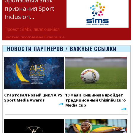
бронзовый знак
признания Sport
Inclusion…
Проект SIMS, являющийся
частью программы Erasmus+
Европейско
НОВОСТИ ПАРТНЕРОВ / ВАЖНЫЕ ССЫЛКИ
Стартовал новый цикл AIPS
10 мая в Кишиневе пройдет
Sport Media Awards
традиционный Chișinău Euro
Media Cup