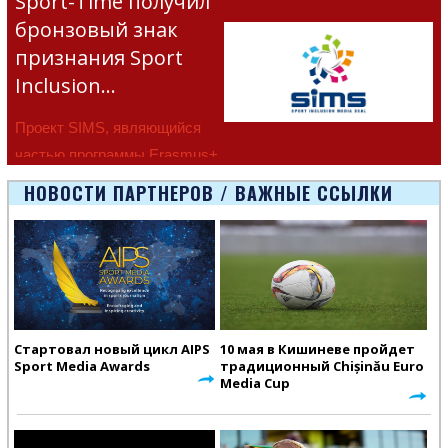
Sport-Time получил
бронзовый знак
признания Sport
Inclusion…
Проект SIMS, являющийся
частью программы Erasmus+
Европейско
НОВОСТИ ПАРТНЕРОВ / ВАЖНЫЕ ССЫЛКИ
Стартовал новый цикл AIPS
10 мая в Кишиневе пройдет
Sport Media Awards
традиционный Chișinău Euro
Media Cup