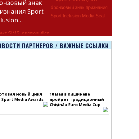
онзовый знак
изнания Sport
clusion…
ект SIMS, являющийся
тью программы
ОВОСТИ ПАРТНЕРОВ / ВАЖНЫЕ ССЫЛКИ
smus+ Европейско
ртовал новый цикл
10 мая в Кишиневе
S Sport Media Awards
пройдет традиционный
Chișinău Euro Media Cup