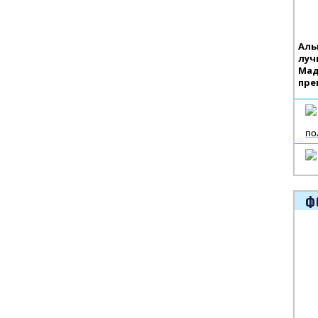
Аль
луч
Мад
пре
по
Ф