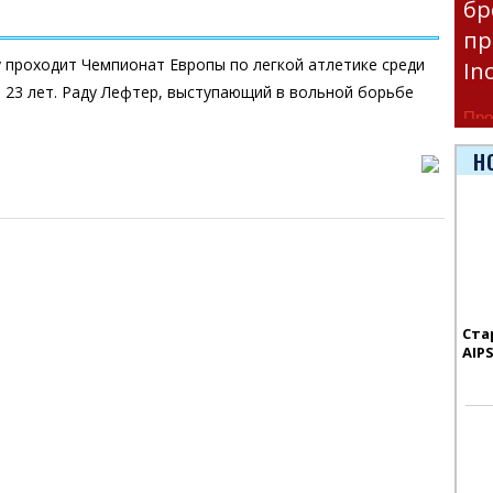
бр
пр
ку проходит Чемпионат Европы по легкой атлетике среди
In
23 лет. Раду Лефтер, выступающий в вольной борьбе
Про
час
Н
Era
Ста
AIP