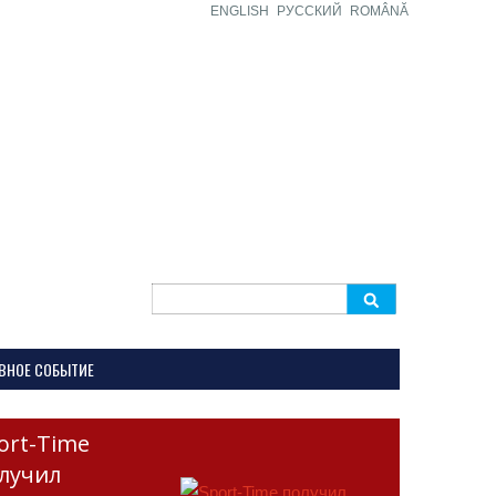
ENGLISH
РУССКИЙ
ROMÂNĂ
Search
for:
ВНОЕ СОБЫТИЕ
ort-Time
лучил