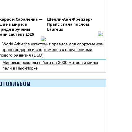
карас и Сабаленка —
Шелли-Анн Фрейзер-
шие в мире: в
Прайс стала послом
риде вручены
Laureus
мии Laureus 2026
World Athletics ужесточит правила для спортсменов-
трансгендеров и спортсменов с нарушениями
лового развития (DSD)
Мировые рекорды в беге на 3000 метров и милю
пали в Нью-Йорке
ОТОАЛЬБОМ