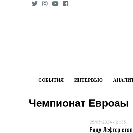
Skip
to
content
СОБЫТИЯ
ИНТЕРВЬЮ
АНАЛИ
Чемпионат Евроаы
25/05/2024 - 21:35
Раду Лефтер стал