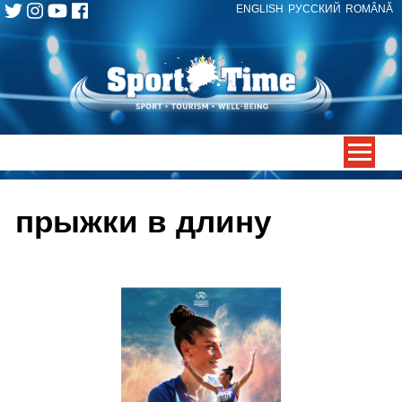
ENGLISH
РУССКИЙ
ROMÂNĂ
Skip
to
content
-->
прыжки в длину