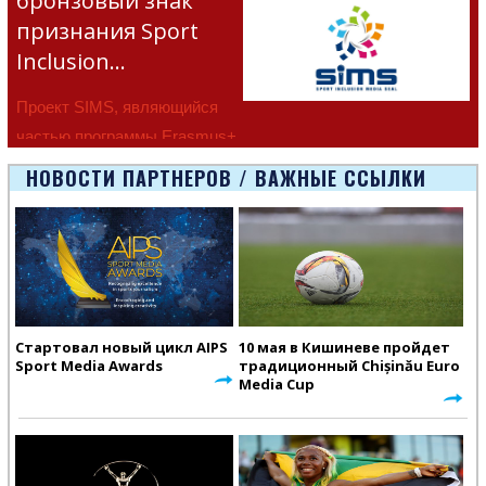
бронзовый знак
признания Sport
Inclusion…
Проект SIMS, являющийся
частью программы Erasmus+
Европейско
НОВОСТИ ПАРТНЕРОВ / ВАЖНЫЕ ССЫЛКИ
Стартовал новый цикл AIPS
10 мая в Кишиневе пройдет
Sport Media Awards
традиционный Chișinău Euro
Media Cup