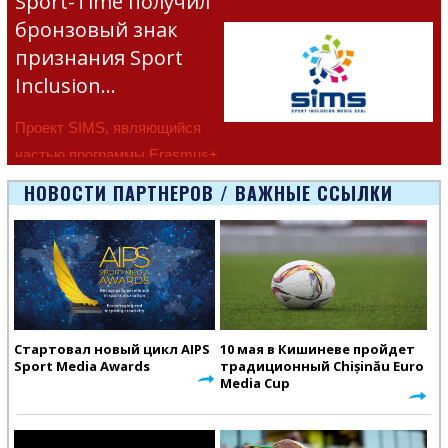
Sport-Time получил
бронзовый знак
признания Sport
Inclusion…
Проект SIMS, являющийся
частью программы Erasmus+
Европейско
НОВОСТИ ПАРТНЕРОВ / ВАЖНЫЕ ССЫЛКИ
Стартовал новый цикл AIPS
10 мая в Кишиневе пройдет
Sport Media Awards
традиционный Chișinău Euro
Media Cup