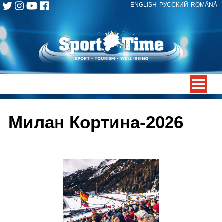
ENGLISH
РУССКИЙ
ROMÂNĂ
Skip
to
content
-->
Милан Кортина-2026