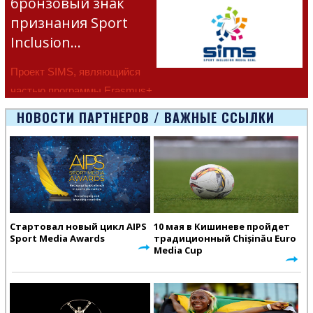
бронзовый знак
признания Sport
Inclusion…
Проект SIMS, являющийся
частью программы Erasmus+
Европейско
НОВОСТИ ПАРТНЕРОВ / ВАЖНЫЕ ССЫЛКИ
Стартовал новый цикл AIPS
10 мая в Кишиневе пройдет
Sport Media Awards
традиционный Chișinău Euro
Media Cup