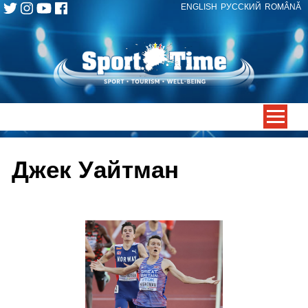
ENGLISH
РУССКИЙ
ROMÂNĂ
Skip
to
content
-->
Джек Уайтман