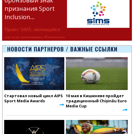
бронзовый знак
признания Sport
Inclusion…
Проект SIMS, являющийся
частью программы Erasmus+
Европейско
НОВОСТИ ПАРТНЕРОВ / ВАЖНЫЕ ССЫЛКИ
Стартовал новый цикл AIPS
10 мая в Кишиневе пройдет
Sport Media Awards
традиционный Chișinău Euro
Media Cup