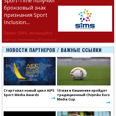
Sport-Time получил
бронзовый знак
признания Sport
Inclusion…
Проект SIMS, являющийся
частью программы Erasmus+
Европейско
НОВОСТИ ПАРТНЕРОВ / ВАЖНЫЕ ССЫЛКИ
Стартовал новый цикл AIPS
10 мая в Кишиневе пройдет
Sport Media Awards
традиционный Chișinău Euro
Media Cup