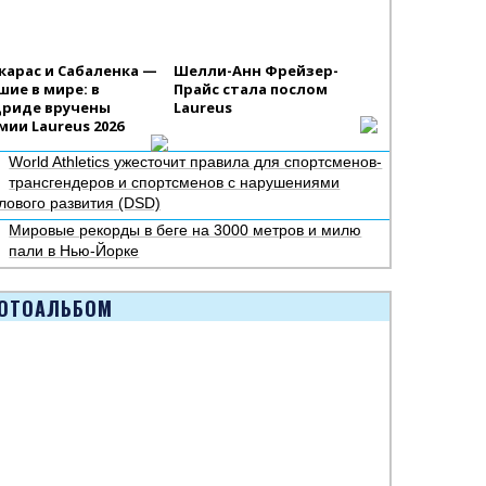
карас и Сабаленка —
Шелли-Анн Фрейзер-
шие в мире: в
Прайс стала послом
риде вручены
Laureus
мии Laureus 2026
World Athletics ужесточит правила для спортсменов-
трансгендеров и спортсменов с нарушениями
лового развития (DSD)
Мировые рекорды в беге на 3000 метров и милю
пали в Нью-Йорке
ОТОАЛЬБОМ