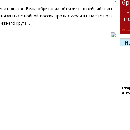
бр
ривительство Великобритании объявило новейший список
пр
связанных с войной России против Украины. На этот раз,
In
лижнего круга…
Про
час
Н
Era
Ста
AIP