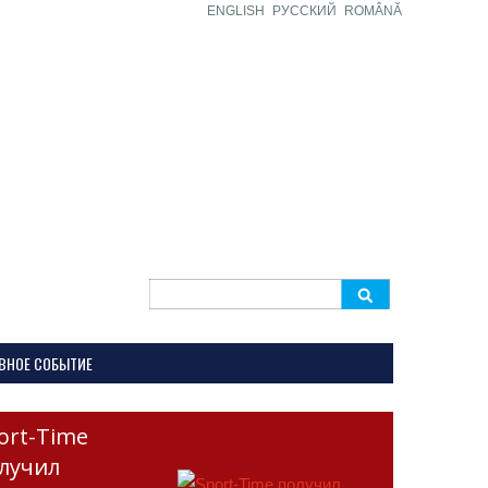
ENGLISH
РУССКИЙ
ROMÂNĂ
Search
for:
ВНОЕ СОБЫТИЕ
ort-Time
лучил