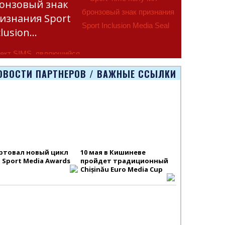
онзовый знак
изнания Sport
clusion…
ект SIMS, являющийся
тью программы
ОВОСТИ ПАРТНЕРОВ / ВАЖНЫЕ ССЫЛКИ
smus+ Европейско
ртовал новый цикл
10 мая в Кишиневе
S Sport Media Awards
пройдет традиционный
Chișinău Euro Media Cup