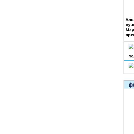
Аль
луч
Мад
пре
по
Ф