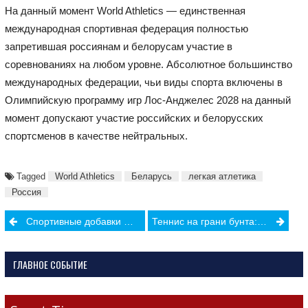
На данный момент World Athletics — единственная
международная спортивная федерация полностью
запретившая россиянам и белорусам участие в
соревнованиях на любом уровне. Абсолютное большинство
международных федерации, чьи виды спорта включены в
Олимпийскую программу игр Лос-Анджелес 2028 на данный
момент допускают участие российских и белорусских
спортсменов в качестве нейтральных.
Tagged
World Athletics
Беларусь
легкая атлетика
Россия
Post
Спортивные добавки — и риски для здоровья печени, о которой индустрия фитнеса предпочитает молчать
Теннис на грани бунта: почему звёзды ATP и WTA угрожают бойкотом Roland Garros
navigation
ГЛАВНОЕ СОБЫТИЕ