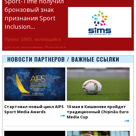
Sport-Time получил
бронзовый знак
признания Sport
Inclusion…
Проект SIMS, являющийся
частью программы Erasmus+
Европейско
НОВОСТИ ПАРТНЕРОВ / ВАЖНЫЕ ССЫЛКИ
Стартовал новый цикл AIPS
10 мая в Кишиневе пройдет
Sport Media Awards
традиционный Chișinău Euro
Media Cup