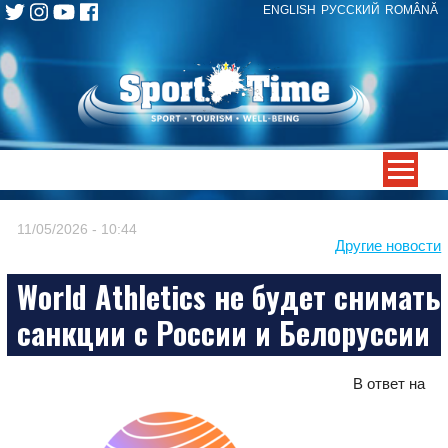
ENGLISH
РУССКИЙ
ROMÂNĂ
Skip
to
content
-->
11/05/2026 - 10:44
Другие новости
World Athletics не будет снимать
санкции с России и Белоруссии
В ответ на