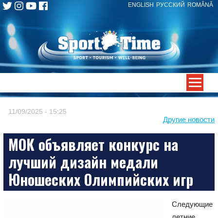
ENGLISH
РУССКИЙ
ROMÂNĂ
Skip
to
content
-->
11/09/2025 - 15:25
Другие новости
МОК объявляет конкурс на
лучший дизайн медали
Юношеских Олимпийских игр
Следующие
летние