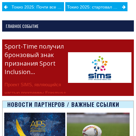
Post
Токио 2025: Почти все участницы чемпионата мира по легкой атлетике уже прошли гендерное тестирование
Токио 2025: стартовал Чемпионат мира по лёгкой атлетике
navigation
ГЛАВНОЕ СОБЫТИЕ
Sport-Time получил
бронзовый знак
признания Sport
Inclusion…
Проект SIMS, являющийся
частью программы Erasmus+
Европейско
НОВОСТИ ПАРТНЕРОВ / ВАЖНЫЕ ССЫЛКИ