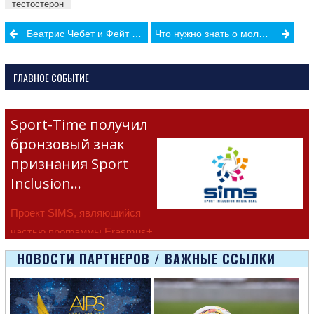
тестостерон
Post
Беатрис Чебет и Фейт Кипьегон бьют мировые рекорды
Что нужно знать о молодежных Европейских паралимпийских играх
navigation
ГЛАВНОЕ СОБЫТИЕ
Sport-Time получил
бронзовый знак
признания Sport
Inclusion…
Проект SIMS, являющийся
частью программы Erasmus+
Европейско
НОВОСТИ ПАРТНЕРОВ / ВАЖНЫЕ ССЫЛКИ