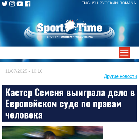
ENGLISH
РУССКИЙ
ROMÂNĂ
Skip
to
content
-->
11/07/2025 - 10:16
Другие новости
Кастер Семеня выиграла дело в
Европейском суде по правам
человека