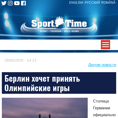
ENGLISH
РУССКИЙ
ROMÂNĂ
Skip
to
content
-->
28/05/2025 - 14:13
Другие новости
Берлин хочет принять
Олимпийские игры
Столица
Германии
официально