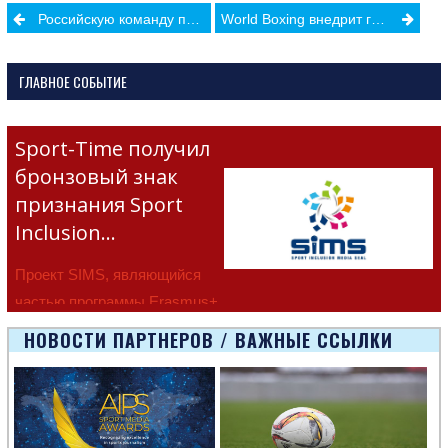
Post
Российскую команду по хоккею не допустят на зимнюю Олимпиаду
World Boxing внедрит гендерное тестирование для спортсменов
navigation
ГЛАВНОЕ СОБЫТИЕ
Sport-Time получил
бронзовый знак
признания Sport
Inclusion…
Проект SIMS, являющийся
частью программы Erasmus+
Европейско
НОВОСТИ ПАРТНЕРОВ / ВАЖНЫЕ ССЫЛКИ