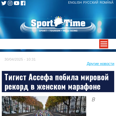
ENGLISH
РУССКИЙ
ROMÂNĂ
Skip
to
content
-->
30/04/2025 - 10:31
Другие новости
Тигист Ассефа побила мировой
рекорд в женском марафоне
В