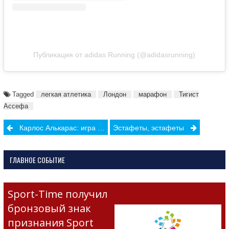
Публикация от adidas Running (@adidasrunning)
Tagged
легкая атлетика
Лондон
марафон
Тигист
Ассефа
Post
Карлос Алькарас: игра по-своему
Эстафеты, эстафеты
navigation
ГЛАВНОЕ СОБЫТИЕ
Sport-Time получил
бронзовый знак
признания Sport