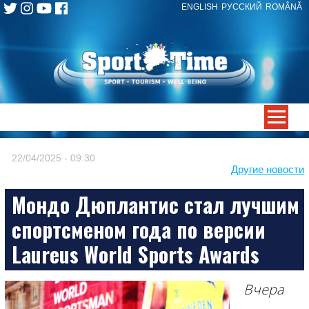
ENGLISH
РУССКИЙ
ROMÂNĂ
Skip
to
content
-->
22/04/2025 - 09:30
Другие новости
Мондо Дюплантис стал лучшим
спортсменом года по версии
Laureus World Sports Awards
Вчера