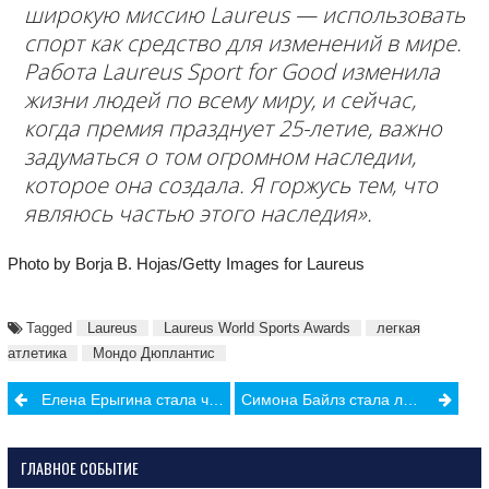
широкую миссию Laureus — использовать
спорт как средство для изменений в мире.
Работа Laureus Sport for Good изменила
жизни людей по всему миру, и сейчас,
когда премия празднует 25-летие, важно
задуматься о том огромном наследии,
которое она создала. Я горжусь тем, что
являюсь частью этого наследия».
Photo by Borja B. Hojas/Getty Images for Laureus
Tagged
Laureus
Laureus World Sports Awards
легкая
атлетика
Мондо Дюплантис
Post
Елена Ерыгина стала чемпионкой Европы по тяжелой атлетике
Симона Байлз стала лучшей спортсменкой года по версии Laureus World Sports Awards
navigation
ГЛАВНОЕ СОБЫТИЕ