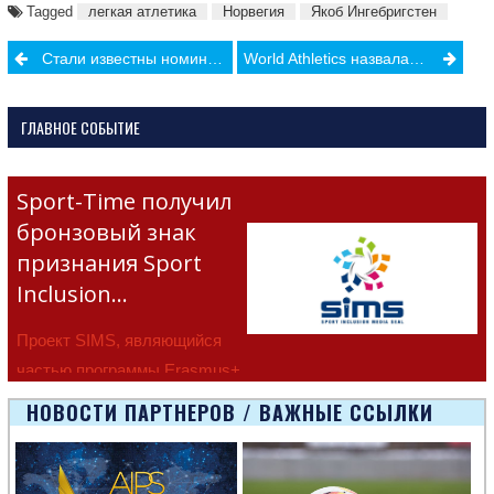
Tagged
легкая атлетика
Норвегия
Якоб Ингебригстен
Post
Стали известны номинанты Best of FIFA Awards 2024
World Athletics назвала лучших спортсменов года
navigation
ГЛАВНОЕ СОБЫТИЕ
Sport-Time получил
бронзовый знак
признания Sport
Inclusion…
Проект SIMS, являющийся
частью программы Erasmus+
Европейско
НОВОСТИ ПАРТНЕРОВ / ВАЖНЫЕ ССЫЛКИ