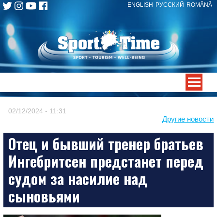
ENGLISH
РУССКИЙ
ROMÂNĂ
Skip
to
content
-->
02/12/2024 - 11:31
Другие новости
Отец и бывший тренер братьев
Ингебритсен предстанет перед
судом за насилие над
сыновьями