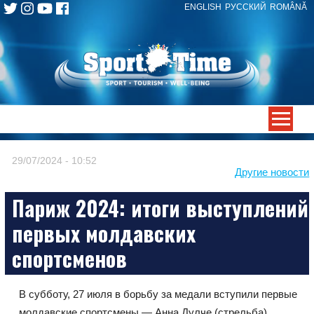
ENGLISH
РУССКИЙ
ROMÂNĂ
Skip
to
content
-->
29/07/2024 - 10:52
Другие новости
Париж 2024: итоги выступлений
первых молдавских
спортсменов
В субботу, 27 июля в борьбу за медали вступили первые
молдавские спортсмены — Анна Дулче (стрельба),