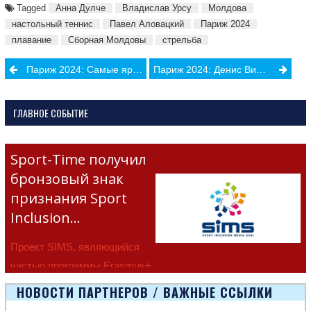
Tagged
Анна Дулче
Владислав Урсу
Молдова
настольный теннис
Павел Аловацкий
Париж 2024
плавание
Сборная Молдовы
стрельба
Post
Париж 2024: Самые яркие моменты церемонии открытия
Париж 2024: Денис Виеру принес молдавской сборной первую Олимпийскую медаль
navigation
ГЛАВНОЕ СОБЫТИЕ
Sport-Time получил
бронзовый знак
признания Sport
Inclusion…
Проект SIMS, являющийся
частью программы Erasmus+
Европейско
НОВОСТИ ПАРТНЕРОВ / ВАЖНЫЕ ССЫЛКИ