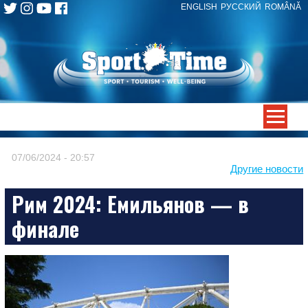
ENGLISH
РУССКИЙ
ROMÂNĂ
Skip
to
content
-->
07/06/2024 - 20:57
Другие новости
Рим 2024: Емильянов — в
финале