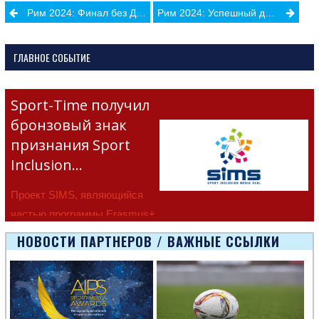
Post
Рим 2024: Финал без Димитрианы Безеде
Рим 2024: Успешный дебют
navigation
ГЛАВНОЕ СОБЫТИЕ
Sport-Time получил
бронзовый знак
признания Sport
Inclusion…
Проект SIMS, являющийся
частью программы Erasmus+
Европейско
НОВОСТИ ПАРТНЕРОВ / ВАЖНЫЕ ССЫЛКИ