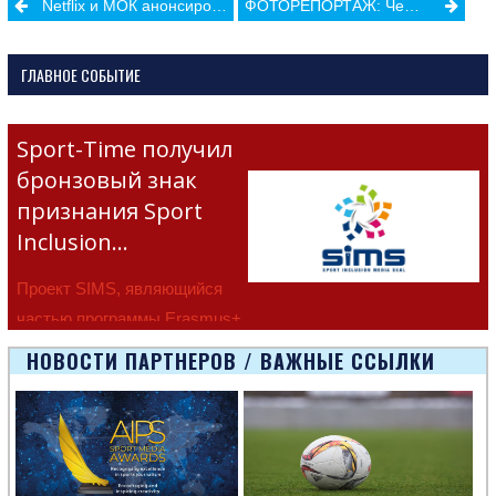
Post
Netflix и МОК анонсировали цикл документальных сериалов о легкой атлетике, гимнастике и баскетболе
ФОТОРЕПОРТАЖ: Чемпионат Молдовы по легкой атлетике среди юниоров
navigation
ГЛАВНОЕ СОБЫТИЕ
Sport-Time получил
бронзовый знак
признания Sport
Inclusion…
Проект SIMS, являющийся
частью программы Erasmus+
Европейско
НОВОСТИ ПАРТНЕРОВ / ВАЖНЫЕ ССЫЛКИ