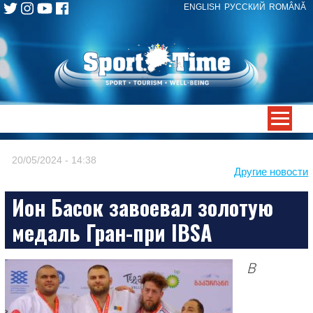
ENGLISH
РУССКИЙ
ROMÂNĂ
Skip
to
content
-->
20/05/2024 - 14:38
Другие новости
Ион Басок завоевал золотую
медаль Гран-при IBSA
В