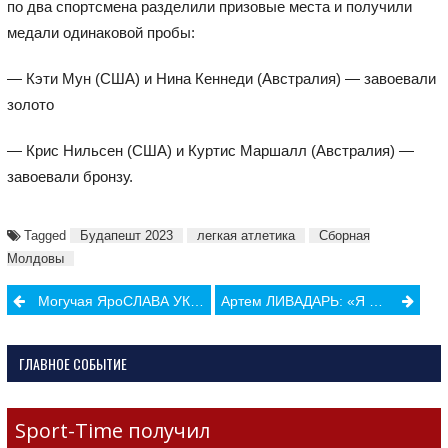
по два спортсмена разделили призовые места и получили
медали одинаковой пробы:
— Кэти Мун (США) и Нина Кеннеди (Австралия) — завоевали
золото
— Крис Нильсен (США) и Куртис Маршалл (Австралия) —
завоевали бронзу.
Tagged
Будапешт 2023
легкая атлетика
Сборная
Молдовы
Post
Могучая ЯроСЛАВА УКРАИНЕ
Артем ЛИВАДАРЬ: «Я уже стал своего рода послом муай-тай в Молдове»
navigation
ГЛАВНОЕ СОБЫТИЕ
Sport-Time получил