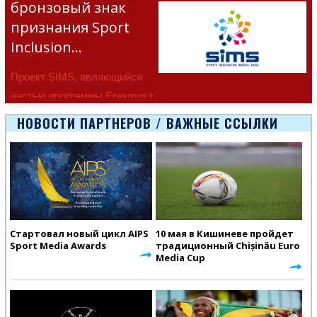
бронзовый знак
признания Sport
Inclusion…
Проект SIMS, являющийся
частью программы Erasmus+
Европейско
НОВОСТИ ПАРТНЕРОВ / ВАЖНЫЕ ССЫЛКИ
Стартовал новый цикл AIPS
10 мая в Кишиневе пройдет
Sport Media Awards
традиционный Chișinău Euro
Media Cup