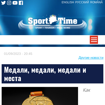
ENGLISH
РУССКИЙ
ROMÂNĂ
Skip
to
content
-->
01/09/2023 - 20:45
Другие новости
Медали, медали, медали и
места
Как