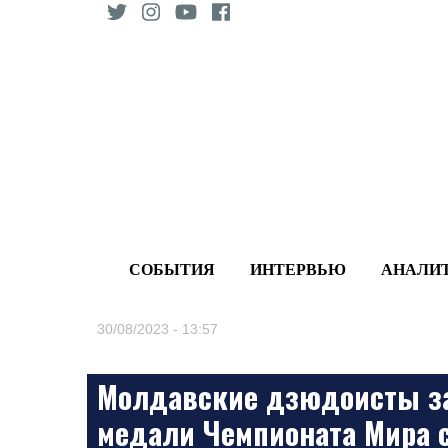
Skip
to
content
СОБЫТИЯ
ИНТЕРВЬЮ
АНАЛИ
30/08/2023 - 13:57
Молдавские дзюдоисты за
медали Чемпионата Мира 