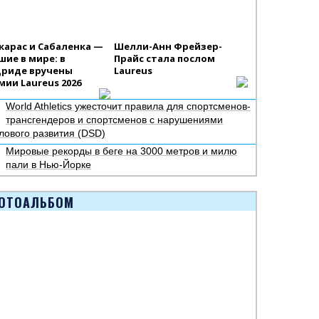
карас и Сабаленка —
Шелли-Анн Фрейзер-
шие в мире: в
Прайс стала послом
риде вручены
Laureus
мии Laureus 2026
World Athletics ужесточит правила для спортсменов-
трансгендеров и спортсменов с нарушениями
лового развития (DSD)
Мировые рекорды в беге на 3000 метров и милю
пали в Нью-Йорке
ОТОАЛЬБОМ