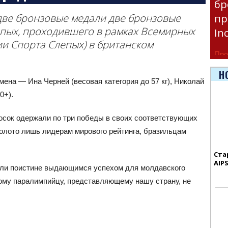
бр
две бронзовые медали две бронзовые
пр
пых, проходившего в рамках Всемирных
In
и Спорта Слепых) в британском
Про
час
Н
ена — Ина Черней (весовая категория до 57 кг), Николай
Era
90+).
осок одержали по три победы в своих соответствующих
золото лишь лидерам мирового рейтинга, бразильцам
Ста
AIP
али поистине выдающимся успехом для молдавского
ному паралимпийцу, представляющему нашу страну, не