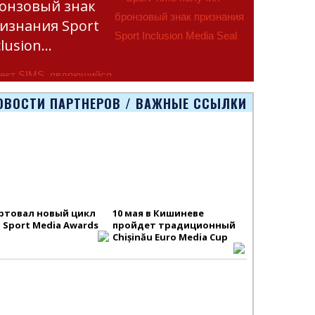
онзовый знак
изнания Sport
clusion…
ект SIMS, являющийся
тью программы
ОВОСТИ ПАРТНЕРОВ / ВАЖНЫЕ ССЫЛКИ
smus+ Европейско
ртовал новый цикл
10 мая в Кишиневе
S Sport Media Awards
пройдет традиционный
Chișinău Euro Media Cup