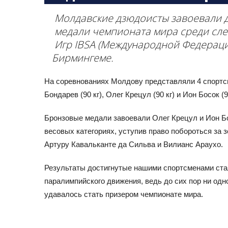
Молдавские дзюдоисты завоевали 
медали чемпионата мира среди сле
Игр IBSA (Международной Федераци
Бирмингеме.
На соревнованиях Молдову представляли 4 спортсм
Бондарев (90 кг), Олег Крецул (90 кг) и Ион Босок (
Бронзовые медали завоевали Олег Крецул и Ион Б
весовых категориях, уступив право побороться за 
Артуру Кавальканте да Сильва и Вилианс Араухо.
Результаты достигнутые нашими спортсменами ст
паралимпийского движения, ведь до сих пор ни од
удавалось стать призером чемпионате мира.