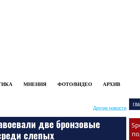
-->
ТИКА
МНЕНИЯ
ФОТО/ВИДЕО
АРХИВ
ГЛА
Другие новости
воевали две бронзовые
Sp
среди слепых
по