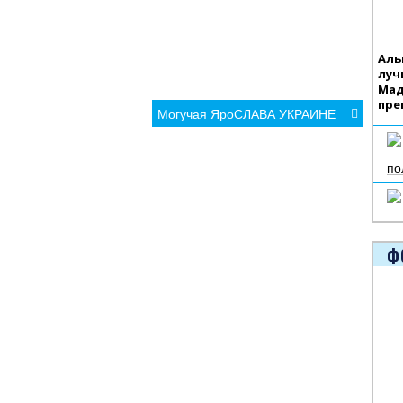
Аль
луч
Мад
пре
Могучая ЯроСЛАВА УКРАИНЕ
по
Ф