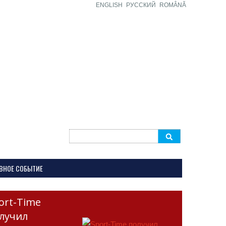
ENGLISH
РУССКИЙ
ROMÂNĂ
Search
for:
ВНОЕ СОБЫТИЕ
ort-Time
лучил