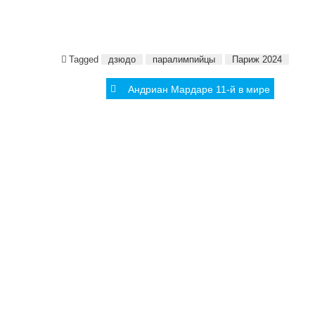
Tagged
дзюдо
паралимпийцы
Париж 2024
Post
Андриан Мардаре 11-й в мире
navigation