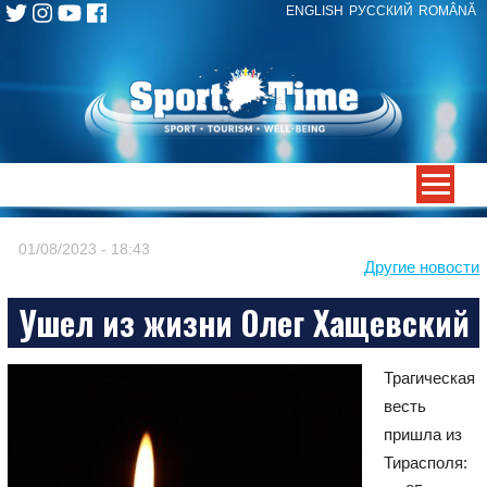
ENGLISH
РУССКИЙ
ROMÂNĂ
Skip
to
content
-->
01/08/2023 - 18:43
Другие новости
Ушел из жизни Олег Хащевский
Трагическая
весть
пришла из
Тирасполя: