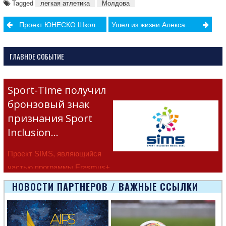
Tagged
легкая атлетика
Молдова
Post
Проект ЮНЕСКО Школа Боевых Искусств в Стаучень
Ушел из жизни Александр Кирпиченко
navigation
ГЛАВНОЕ СОБЫТИЕ
Sport-Time получил
бронзовый знак
признания Sport
Inclusion…
Проект SIMS, являющийся
частью программы Erasmus+
Европейско
НОВОСТИ ПАРТНЕРОВ / ВАЖНЫЕ ССЫЛКИ