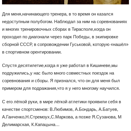
Для меня,начинающего тренера, в то время он казался
недоступным полубогом. Наблюдал за ним на соревнованиях
и многих тренировочных сборах в Тирасполе,когда он
проходил по диагонали через парк Победы, в экипировке
сборной СССР, в сопровождении Гуськовой, которую «нашёл»
в спортивном орентировании.
Спустя десятилетие,когда я уже работал в Кишиневе,мы
подружились,у нас было много совместных поездок на
соревнования и сборы. Я признался, что он для меня был
примером для подражания,что я у него многому научился.
С его лёгкой руки, в мире лёгкой атлетики проявили себя в
качестве спортсменов: В.Любимов, А.Бондарь, А.Батуев,
А.Ганченко,Н.Стремоух,С.Маркова, а позже Я.Сузанова, М
Делимарская, К.Капацына…