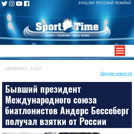
ENGLISH
РУССКИЙ
ROMÂNĂ
Skip
to
content
-->
18/04/2023 - 13:02
Другие новости
Бывший президент
Международного союза
биатлонистов Андерс Бессеберг
получал взятки от России