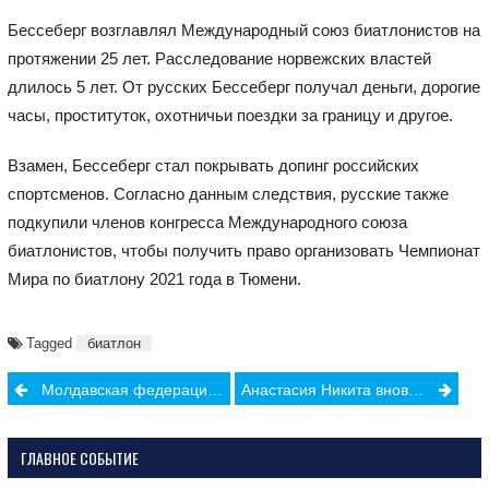
Бессеберг возглавлял Международный союз биатлонистов на
протяжении 25 лет. Расследование норвежских властей
длилось 5 лет. От русских Бессеберг получал деньги, дорогие
часы, проституток, охотничьи поездки за границу и другое.
Взамен, Бессеберг стал покрывать допинг российских
спортсменов. Согласно данным следствия, русские также
подкупили членов конгресса Международного союза
биатлонистов, чтобы получить право организовать Чемпионат
Мира по биатлону 2021 года в Тюмени.
Tagged
биатлон
Post
Молдавская федерация футбола удостоилась специальной премии УЕФА
Анастасия Никита вновь стала чемпионкой Европы по борьбе
navigation
ГЛАВНОЕ СОБЫТИЕ