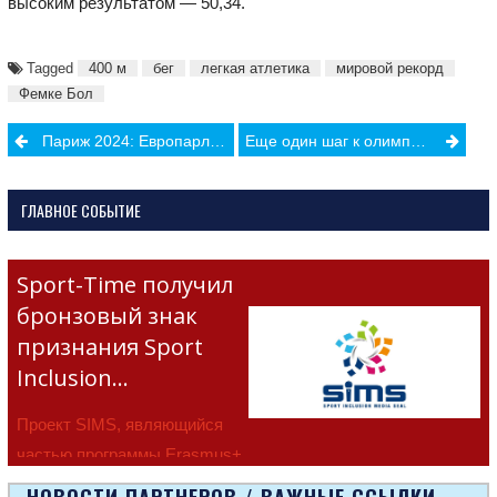
высоким результатом — 50,34.
Tagged
400 м
бег
легкая атлетика
мировой рекорд
Фемке Бол
Post
Париж 2024: Европарламент против Баха
Еще один шаг к олимпийскому Парижу
navigation
ГЛАВНОЕ СОБЫТИЕ
Sport-Time получил
бронзовый знак
признания Sport
Inclusion…
Проект SIMS, являющийся
частью программы Erasmus+
Европейско
НОВОСТИ ПАРТНЕРОВ / ВАЖНЫЕ ССЫЛКИ