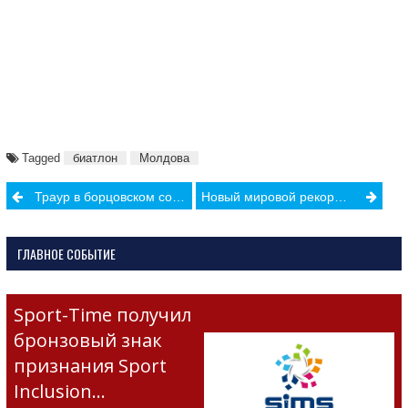
Tagged
биатлон
Молдова
Post
Траур в борцовском сообществе Турции
Новый мировой рекорд Райана Краузера
navigation
ГЛАВНОЕ СОБЫТИЕ
Sport-Time получил
бронзовый знак
признания Sport
Inclusion…