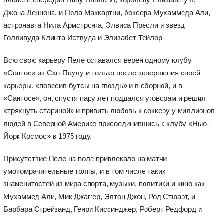
Джона Леннона, и Пола Маккартни, боксера Мухаммеда Али,
астронавта Нила Армстронга, Элвиса Пресли и звезд
Голливуда Клинта Иствуда и Элизабет Тейлор.
Всю свою карьеру Пеле оставался верен одному клубу
«Сантос» из Сан-Паулу и только после завершения своей
карьеры, «повесив бутсы на гвоздь» и в сборной, и в
«Сантосе», он, спустя пару лет поддался уговорам и решил
«тряхнуть стариной» и привить любовь к соккеру у миллионов
людей в Северной Америке присоединившись к клубу «Нью-
Йорк Космос» в 1975 году.
Присутствие Пеле на поле привлекало на матчи
умопомрачительные толпы, и в том числе таких
знаменитостей из мира спорта, музыки, политики и кино как
Мухаммед Али, Мик Джаггер, Элтон Джон, Род Стюарт, и
Барбара Стрейзанд, Генри Киссинджер, Роберт Редфорд и