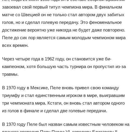
завоевал свой первый титул чемпиона мира. В финальном
матче со Швецией он не только стал автором двух забитых
голов, но и сделал голевую передачу. Это феноменальное
достижение вероятно уже никогда не будет даже повторено.
Пеле до сих пор является самым молодым чемпионом мира
всех времен.
Через четыре года в 1962 году, он становится уже би-
кампеоном, хотя большую часть турнира он пропустил из-за
травмы.
В 1970 году в Мексике, Пеле вновь привел свою команду
триумфу и стал единственным игроком в мире, выигравшим
три чемпионата мира. Кстати, он вновь стал автором одного
из голов в финале и сделал две голевые передачи.
В 1970 году Пеле был назван самым известным человеком на
планете опередив Папу Павла VI, королеву Елизавету II,