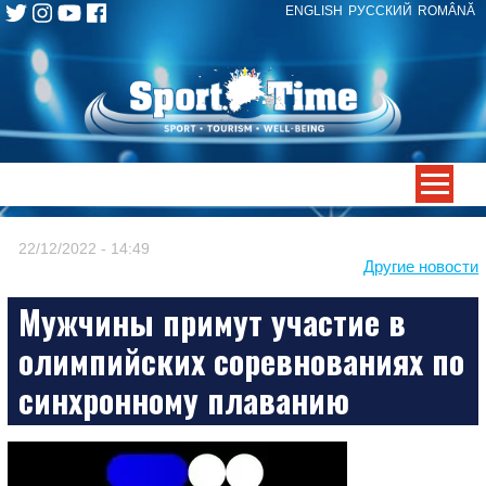
ENGLISH
РУССКИЙ
ROMÂNĂ
Skip
to
content
-->
22/12/2022 - 14:49
Другие новости
Мужчины примут участие в
олимпийских соревнованиях по
синхронному плаванию