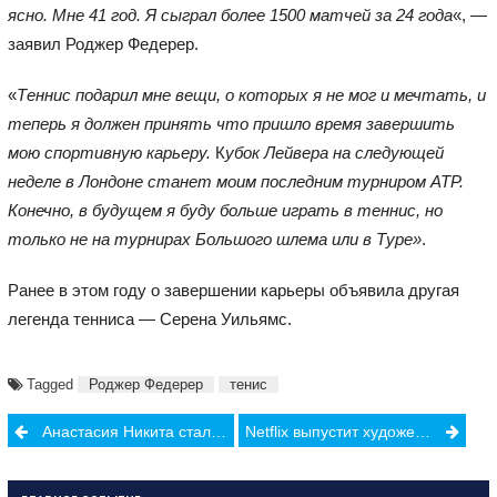
ясно. Мне 41 год. Я сыграл более 1500 матчей за 24 года
«, —
заявил Роджер Федерер.
«
Теннис подарил мне вещи, о которых я не мог и мечтать, и
теперь я должен принять что пришло время завершить
мою спортивную карьеру.
К
убок Лейвера на следующей
неделе в Лондоне станет моим последним турниром ATP.
Конечно, в будущем я буду больше играть в теннис, но
только не на турнирах Большого шлема или в Туре»
.
Ранее в этом году о завершении карьеры объявила другая
легенда тенниса — Серена Уильямс.
Tagged
Роджер Федерер
тенис
Post
Анастасия Никита стала чемпионкой мира по борьбе!
Netflix выпустит художественный фильм о сирийской пловчихе Юсре Мардини
navigation