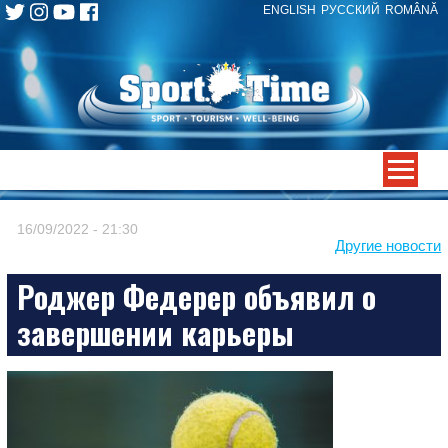
ENGLISH
РУССКИЙ
ROMÂNĂ
Skip
to
content
-->
16/09/2022 - 21:30
Другие новости
Роджер Федерер объявил о
завершении карьеры