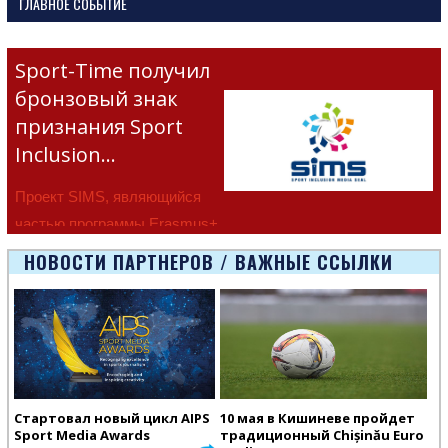
ГЛАВНОЕ СОБЫТИЕ
Sport-Time получил
бронзовый знак
признания Sport
Inclusion…
Проект SIMS, являющийся
частью программы Erasmus+
Европейско
НОВОСТИ ПАРТНЕРОВ / ВАЖНЫЕ ССЫЛКИ
Стартовал новый цикл AIPS
10 мая в Кишиневе пройдет
Sport Media Awards
традиционный Chișinău Euro