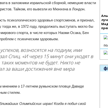
вата в заложники израильской сборной, немецкие власти
ристов. Тайком, его вывезли из Мюнхена в Лондон.
Аль
луч
сть психологического здоровья спортсменов, и признал,
Мад
 тогда же, в 1972 году, продолжать выступать могло бы
пре
мирового спорта, в числе которых Наоми Осака, Бен
 проблем с психическим здоровьем.
по
спехов, возносятся на подиум, ими
ал Спиц. «И через 15 минут они уходят в
о таких моментов не будет. Никто не
Ф
тал за ваши достижения вне мира
м мнением о 17-летнем румынском пловце Давиде
ьным стилем.
лижайших Олимпийских играх! Когда я побил свой