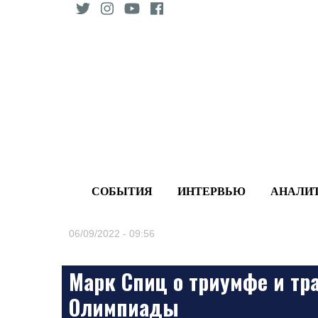
Skip
to
content
СОБЫТИЯ
ИНТЕРВЬЮ
АНАЛИ
06/09/2022 - 09:56
Марк Спиц о триумфе и т
Олимпиады