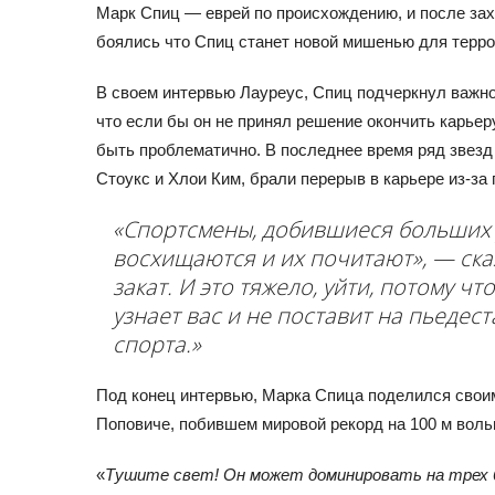
Марк Спиц — еврей по происхождению, и после зах
боялись что Спиц станет новой мишенью для терро
В своем интервью Лауреус, Спиц подчеркнул важно
что если бы он не принял решение окончить карьеру
быть проблематично. В последнее время ряд звезд 
Стоукс и Хлои Ким, брали перерыв в карьере из-за
«Спортсмены, добившиеся больших у
восхищаются и их почитают», — сказ
закат. И это тяжело, уйти, потому чт
узнает вас и не поставит на пьедес
спорта.»
Под конец интервью, Марка Спица поделился свои
Поповиче, побившем мировой рекорд на 100 м вол
«
Тушите свет! Он может доминировать на трех б