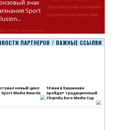
онзовый знак
изнания Sport
clusion…
ект SIMS, являющийся
тью программы
ОВОСТИ ПАРТНЕРОВ / ВАЖНЫЕ ССЫЛКИ
smus+ Европейско
ртовал новый цикл
10 мая в Кишиневе
S Sport Media Awards
пройдет традиционный
Chișinău Euro Media Cup