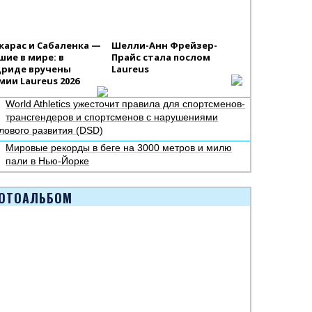
карас и Сабаленка —
Шелли-Анн Фрейзер-
шие в мире: в
Прайс стала послом
риде вручены
Laureus
мии Laureus 2026
World Athletics ужесточит правила для спортсменов-
трансгендеров и спортсменов с нарушениями
лового развития (DSD)
Мировые рекорды в беге на 3000 метров и милю
пали в Нью-Йорке
ОТОАЛЬБОМ