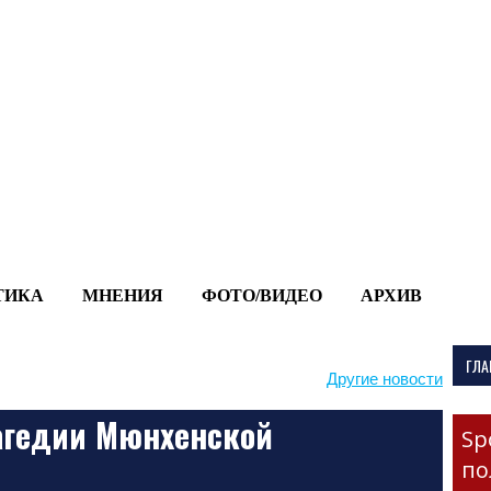
-->
ТИКА
МНЕНИЯ
ФОТО/ВИДЕО
АРХИВ
ГЛА
Другие новости
рагедии Мюнхенской
Sp
по