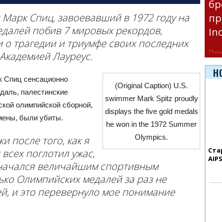
бр
Марк Спиц, завоевавший в 1972 году на
пр
далей побив 7 мировых рекордов,
In
о трагедии и триумфе своих последних
Про
Академией Лауреус.
час
Н
рк Спиц сенсационно
Era
(Original Caption) U.S.
даль, палестинские
swimmer Mark Spitz proudly
ской олимпийской сборной,
displays the five gold medals
смены, были убиты.
he won in the 1972 Summer
Olympics.
и после того, как я
Ста
 всех поглотил ужас,
AIP
й начался величайшим спортивным
лько Олимпийских медалей за раз не
ей, и это перевернуло мое понимание