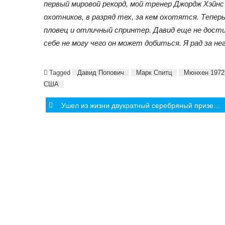
первый мировой рекорд, мой тренер Джордж Хэйнс 
охотников, в разряд тех, за кем охотятся. Тепе
пловец и отличный спринтер. Давид еще не дости
себе не могу чего он может добиться. Я рад за не
Tagged
Давид Попович
Марк Спитц
Мюнхен 1972
США
Post
Ушел из жизни двукратный серебряный призер Олимпийских игр Юрий Башкатов
navigation
СОБЫТИЯ
ИНТЕРВЬЮ
АНАЛИТИ
Олимпиада
Молдова
Молдавский
Турниры и
Международный
Чемпионаты
спорт
Выставки
Lifestyle
Другие события
Другое