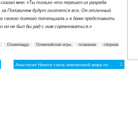
сказал мне: «Ты только что перешел из разряда
рь за Поповичем будут охотятся все. Он отличный
г своего полного потенциала и я даже представить
го но не был бы рад с ним соревноваться.
»
Олимпиада
Олимпийские игры
плавание
сборная
Анастасия Никита стала чемпионкой мира по борьбе!
КА
МНЕНИЯ
ФОТО/ВИДЕО
АРХИВ
 спорт
Культура и туризм
Фоторепортажи
Легкая атл
Спорт
Видео интервью
Олимпийск
Lifestyle
Другие видео
Lifestyle
Другое