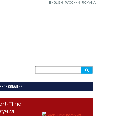
ENGLISH
РУССКИЙ
ROMÂNĂ
Search
for:
ВНОЕ СОБЫТИЕ
ort-Time
лучил