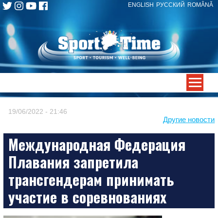
ENGLISH
РУССКИЙ
ROMÂNĂ
Skip
to
content
-->
19/06/2022 - 21:46
Другие новости
Международная Федерация
Плавания запретила
трансгендерам принимать
участие в соревнованиях