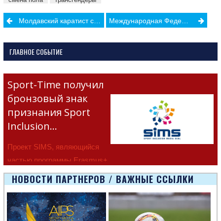
Post
Молдавский каратист стал Чемпионом Европы среди кадетов
Международная Федерация Легкой Атлетики может запретить трансгендерам участвовать в соревнованиях
navigation
ГЛАВНОЕ СОБЫТИЕ
Sport-Time получил
бронзовый знак
признания Sport
Inclusion…
Проект SIMS, являющийся
частью программы Erasmus+
Европейско
НОВОСТИ ПАРТНЕРОВ / ВАЖНЫЕ ССЫЛКИ