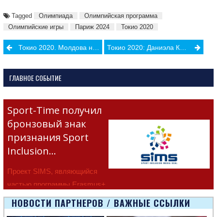
Tagged
Олимпиада
Олимпийская программа
Олимпийские игры
Париж 2024
Токио 2020
Post
Токио 2020. Молдова на Олимпиаде. Сергей Маргиев – 12-й
Токио 2020: Даниэла Кочу и Мария Олэрашу продолжат борьбу за медали
navigation
ГЛАВНОЕ СОБЫТИЕ
Sport-Time получил
бронзовый знак
признания Sport
Inclusion…
Проект SIMS, являющийся
частью программы Erasmus+
Европейско
НОВОСТИ ПАРТНЕРОВ / ВАЖНЫЕ ССЫЛКИ